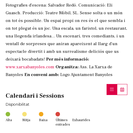
Fotografies d’escena: Salvador Redó. Comunicació: Eli
Guasch. Producció: Teatre Mòbil, SL. Sense solta o un món
on tot és possible. Un espai propi on res és el que sembla i
on tot plegat és un joc. Una escala, un faristol, un restaurant,
una llegenda irlandesa... Un escenari, tres comediants, i un
ventall de sorpreses que aniran apareixent al llarg d’un
espectacle divertit i amb un surrealisme deliciós que us
deixarà bocabadats!
Per més informació
:
www.xarxabanyoles.com
Organitza:
Ass. La Xarxa de
Banyoles
En conveni amb:
Logo Ajuntament Banyoles
Calendari i Sessions
Disponibilitat
Alta
Mitja
Baixa
Últimes
Exhaurides
entrades