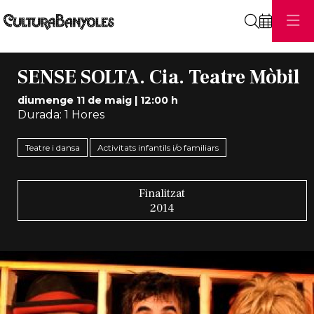
Cerca
SENSE SOLTA. Cia. Teatre Mòbil
diumenge 11 de maig
|
12:00 h
Durada:
1 Hores
Teatre i dansa
Activitats infantils i/o familiars
Finalitzat
2014