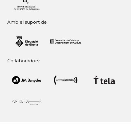
Amb el suport de:
Col·laboradors: