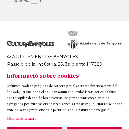
© AJUNTAMENT DE BANYOLES
Passeig de la Indústria, 25, 3a planta | 17820
Banyoles
Informació sobre cookies
972 58 18 48 | 972 57 00 50
Utilitzem cookies pròpies i de tercers per al correcte funcionament del
Sitemap
Avís Legal
Ús de Cookies
Contacteu
lloc web, i si ens dona el seu consentiment, també farem servir cookies
per recopilar dades de les seves visites per obtenir estadístiques
Link a instagram
Link a twitter
Link a facebook
agregades per millorar els nostres serveis i mostrar publicitat relacionada
amb les seves preferències a partir dels seus hàbits de navegació.
Més informació