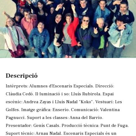
Diapositiva 1 de 1
Descripció
Intèrprets: Alumnes d'Escenaris Especials. Direcció:
Clàudia Cedó. Il·luminació i so: Lluís Rubirola. Espai
escènic: Andrea Zayas i Lluís Nadal "Koko". Vestuari: Les
Golfes. Imatge gràfica: Enserio. Comunicació: Valentina
Pagnucci. Suport a les classes: Anna del Barrio.
Presentador: Genís Casals. Producció tècnica: Punt de Fuga.
Suport tècnic: Arnau Nadal. Escenaris Especials és un