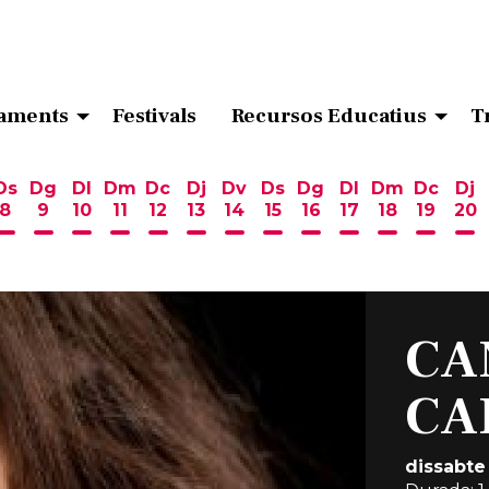
aments
Festivals
Recursos Educatius
T
Ds
Dg
Dl
Dm
Dc
Dj
Dv
Ds
Dg
Dl
Dm
Dc
Dj
8
9
10
11
12
13
14
15
16
17
18
19
20
ost
 d'agost
6 d'agost
endres 7 d'agost
Dissabte 8 d'agost
Diumenge 9 d'agost
Dilluns 10 d'agost
Dimarts 11 d'agost
Dimecres 12 d'agost
Dijous 13 d'agost
Divendres 14 d'agost
Dissabte 15 d'agost
Diumenge 16 d'ag
Dilluns 17 d'ag
Dimarts 18
Dimecr
Di
CA
CA
dissabte