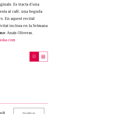
ginals. Es tracta d'una
questa al cafè, una beguda
s. En aquest recital
ivitat inclosa en la Setmana
ano
: Anaïs Oliveras.
uoka.com
uït
Finalitzat