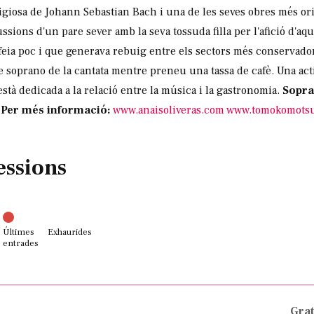
igiosa de Johann Sebastian Bach i una de les seves obres més ori
cussions d'un pare sever amb la seva tossuda filla per l'afició d'a
 feia poc i que generava rebuig entre els sectors més conservador
e soprano de la cantata mentre preneu una tassa de cafè. Una act
stà dedicada a la relació entre la música i la gastronomia.
Sopr
a
Per més informació:
www.anaisoliveras.com
www.tomokomots
essions
Últimes
Exhaurides
entrades
Grat