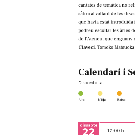
cantates de temàtica no rel
sàtira al voltant de les dis
que havia estat introduïda
podreu escoltar les àries d
de l'Ateneu, que enguany e
Clavecí
: Tomoko Matsuok
Calendari i S
Disponibilitat
Alta
Mitja
Baixa
dissabte
22
17:00 h