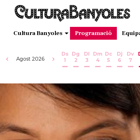
Cultura Banyoles
Programació
Equip
Ds
Dg
Dl
Dm
Dc
Dj
Dv
Agost 2026
1
2
3
4
5
6
7
Dissabte 1 d'agost
Diumenge 2 d'agost
Dilluns 3 d'agost
Dimarts 4 d'ag
Dimecres 5
Dijous 
Div