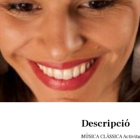
Diapositiva 1 de 1
Descripció
MÚSICA CLÀSSICA Activitat