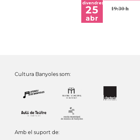
divendres
25
19:30 h
abr
Cultura Banyoles som:
Amb el suport de: