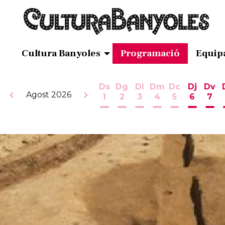
Cultura Banyoles
Programació
Equip
Ds
Dg
Dl
Dm
Dc
Dj
Dv
Agost 2026
1
2
3
4
5
6
7
Dissabte 1 d'agost
Diumenge 2 d'agost
Dilluns 3 d'agost
Dimarts 4 d'ag
Dimecres 5
Dijous 
Div