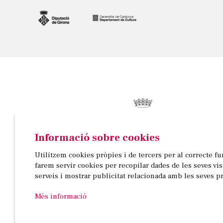
Informació sobre cookies
© AJUNTAMENT DE BANYOLES
Utilitzem cookies pròpies i de tercers per al correcte f
Passeig de la Indústria, 25, 3a planta | 17820 Banyo
farem servir cookies per recopilar dades de les seves vi
972 58 18 48 | 972 57 00 50
serveis i mostrar publicitat relacionada amb les seves p
Més informació