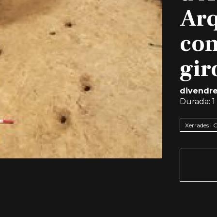
Arq
co
gir
divendres
Durada:
1
Xerrades i 