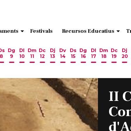
aments
Festivals
Recursos Educatius
T
Ds
Dg
Dl
Dm
Dc
Dj
Dv
Ds
Dg
Dl
Dm
Dc
Dj
8
9
10
11
12
13
14
15
16
17
18
19
20
ost
 d'agost
6 d'agost
endres 7 d'agost
Dissabte 8 d'agost
Diumenge 9 d'agost
Dilluns 10 d'agost
Dimarts 11 d'agost
Dimecres 12 d'agost
Dijous 13 d'agost
Divendres 14 d'agost
Dissabte 15 d'agost
Diumenge 16 d'ag
Dilluns 17 d'ag
Dimarts 18
Dimecr
Di
II 
Con
d'A