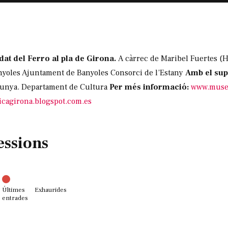
Edat del Ferro al pla de Girona.
A càrrec de Maribel Fuertes (Hi
yoles Ajuntament de Banyoles Consorci de l’Estany
Amb el sup
alunya. Departament de Cultura
Per més informació:
www.museu
gicagirona.blogspot.com.es
essions
Últimes
Exhaurides
entrades