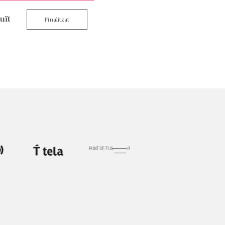
uït
Finalitzat