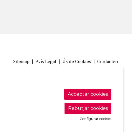
Sitemap
|
Avís Legal
|
Ús de Cookies
|
Contacteu
Link a in
Link a 
Link
Acceptar cookies
Rebutjar cookies
Configurar cookies