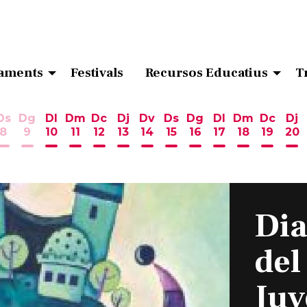
aments
Festivals
Recursos Educatius
T
Ds
Dg
Dl
Dm
Dc
Dj
Dv
Ds
Dg
Dl
Dm
Dc
Dj
8
9
10
11
12
13
14
15
16
17
18
19
20
ost
 d'agost
6 d'agost
endres 7 d'agost
Dissabte 8 d'agost
Diumenge 9 d'agost
Dilluns 10 d'agost
Dimarts 11 d'agost
Dimecres 12 d'agost
Dijous 13 d'agost
Divendres 14 d'agost
Dissabte 15 d'agost
Diumenge 16 d'ag
Dilluns 17 d'ag
Dimarts 18
Dimecr
Di
Dia
del
Juv