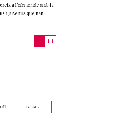
ereix a l’efemèride amb la
ils i juvenils que han
uït
Finalitzat