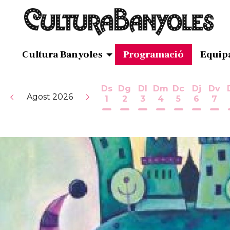
Cultura Banyoles
Programació
Equip
Ds
Dg
Dl
Dm
Dc
Dj
Dv
Agost 2026
1
2
3
4
5
6
7
Dissabte 1 d'agost
Diumenge 2 d'agost
Dilluns 3 d'agost
Dimarts 4 d'ag
Dimecres 5
Dijous 
Div