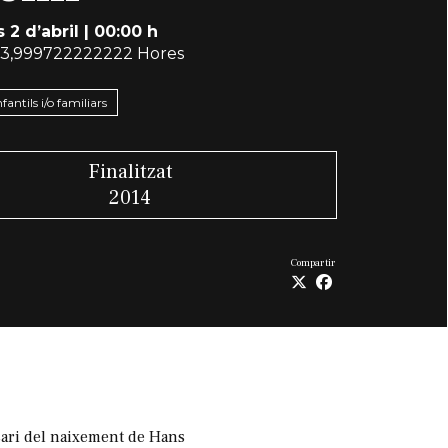
 2 d’abril
|
00:00 h
3,999722222222 Hores
nfantils i/o familiars
Finalitzat
2014
Compartir
rsari del naixement de Hans