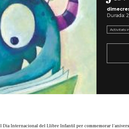
dimecres
Durada:
2
Activitats i
a el Dia Internacional del Llibre Infantil per commemorar l’anive