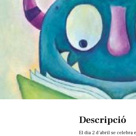
Diapositiva 1 de 1
Descripció
El dia 2 d’abril se celebr