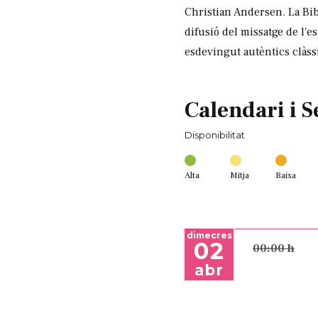
Christian Andersen. La Bib
difusió del missatge de l'
esdevingut autèntics clàss
Calendari i S
Disponibilitat
Alta
Mitja
Baixa
dimecres
02
00:00 h
abr