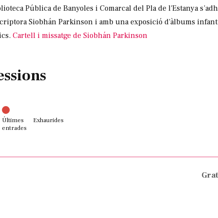
lioteca Pública de Banyoles i Comarcal del Pla de l'Estanya s’adh
escriptora Siobhán Parkinson i amb una exposició d'àlbums infant
ics.
Cartell i missatge de Siobhán Parkinson
essions
Últimes
Exhaurides
entrades
Grat