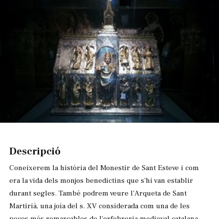
Diapositiva 1 de 1
Descripció
Coneixerem la història del Monestir de Sant Esteve i com
era la vida dels monjos benedictins que s'hi van establir
durant segles. També podrem veure l'Arqueta de Sant
Martirià, una joia del s. XV considerada com una de les
peces més remarcables de l'orfebreria medieval catalana.