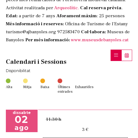
Activitat realitzada per
Arqueolític.
Cal reserva prèvia
.
Edat:
a partir de 7 anys
Aforament màxim
: 25 persones
Més informació i reserves:
Oficina de Turisme de l'Estany
turisme@ajbanyoles.org 972583470
Col·labora:
Museus de
Banyoles
Per més informació:
www.museusdebanyoles.cat
Calendari i Sessions
Disponibilitat
Alta
Mitja
Baixa
Últimes
Exhaurides
entrades
dissabte
02
11:30 h
ago
3 €