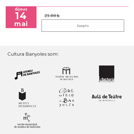
dijous
14
21:00 h
mai
Suspès
Cultura Banyoles som: