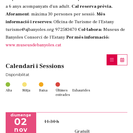
a 6 anys acompanyats d'un adult.
Cal reserva prèvia.
Aforament
: màxima 30 persones per sessió.
Més
informació i reserves:
Oficina de Turisme de l'Estany
turisme@ajbanyoles.org 972583470
Col·labora:
Museus de
Banyoles Consorci de l'Estany
Per més informació:
www.museusdebanyoles.cat
Calendari i Sessions
Disponibilitat
Alta
Mitja
Baixa
Últimes
Exhaurides
entrades
diumenge
02
11:30 h
nov
Gratuït