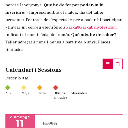
perdre la vergonya.
Què he de fer per poder-m'hi
inscriure:
- Imprescindible el mateix dia del taller
presentar l'entrada de l'espectacle per a poder-hi participar.
- Enviar un correu electrònic a
xarxa@xarxabanyoles.com
indicant el nom i l'edat del nen/a.
Què més he de saber?
Taller adreçat a nens i nenes a partir de 6 anys. Places
limitades.
Calendari i Sessions
Disponibilitat
Alta
Mitja
Baixa
Últimes
Exhaurides
entrades
diumenge
11
11:00 h