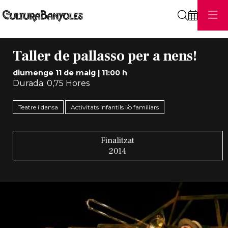
Cerca
Taller de pallasso per a nens!
diumenge 11 de maig
|
11:00 h
Durada:
0,75 Hores
Teatre i dansa
Activitats infantils i/o familiars
Finalitzat
2014