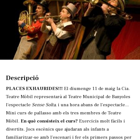
Diapositiva 1 de 1
Descripció
PLACES EXHAURIDES!!!
El diumenge 11 de maig la Cia.
Teatre Mòbil representarà al Teatre Municipal de Banyoles
l'espectacle
Sense Solta
, i una hora abans de l'espectacle...
Mini curs de pallasso amb els tres membres de Teatre
Mòbil.
En què consisteix el curs?
Exercicis molt fàcils i
divertits. Jocs escènics que ajudaran als infants a
familiaritzar-se amb l'escenari i fer els primers passos per