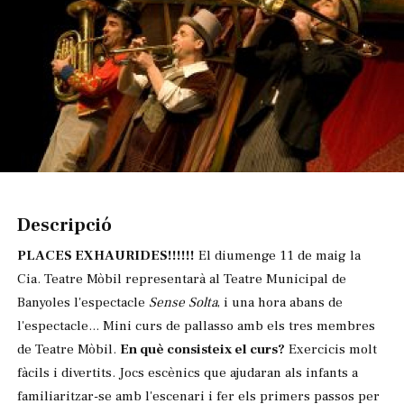
Diapositiva 1 de 1
Descripció
PLACES EXHAURIDES!!!!!!
El diumenge 11 de maig la
Cia. Teatre Mòbil representarà al Teatre Municipal de
Banyoles l'espectacle
Sense Solta
, i una hora abans de
l'espectacle... Mini curs de pallasso amb els tres membres
de Teatre Mòbil.
En què consisteix el curs?
Exercicis molt
fàcils i divertits. Jocs escènics que ajudaran als infants a
familiaritzar-se amb l'escenari i fer els primers passos per