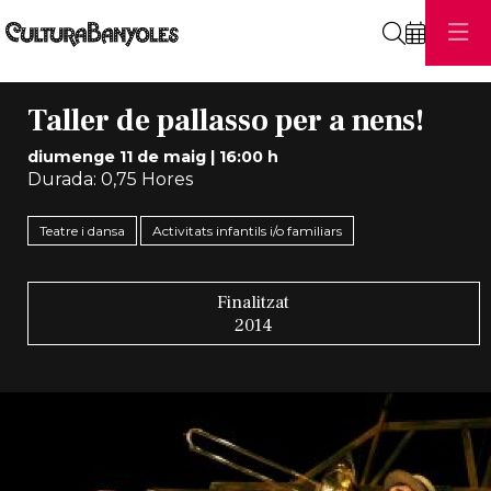
Cerca
Taller de pallasso per a nens!
diumenge 11 de maig
|
16:00 h
Durada:
0,75 Hores
Teatre i dansa
Activitats infantils i/o familiars
Finalitzat
2014