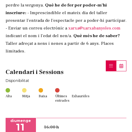
perdre la vergonya.
Què he de fer per poder-m'hi
inscriure:
- Imprescindible el mateix dia del taller
presentar l'entrada de l'espectacle per a poder-hi participar.
- Enviar un correu electrònic a
xarxa@xarxabanyoles.com
indicant el nom i l'edat del nen/a.
Què més he de saber?
Taller adreçat a nens i nenes a partir de 6 anys. Places
limitades.
Calendari i Sessions
Disponibilitat
Alta
Mitja
Baixa
Últimes
Exhaurides
entrades
diumenge
11
16:00 h