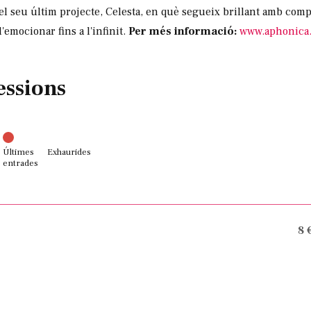
l seu últim projecte, Celesta, en què segueix brillant amb com
'emocionar fins a l'infinit.
Per més informació:
www.aphonica.
essions
Últimes
Exhaurides
entrades
8 