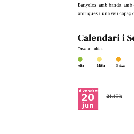
Banyoles, amb banda, amb e
oníriques i una veu capaç d
Calendari i S
Disponibilitat
Alta
Mitja
Baixa
divendres
20
21:15 h
jun