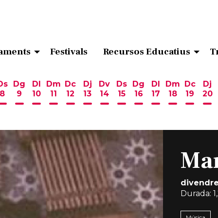
aments
Festivals
Recursos Educatius
T
Ds
Dg
Dl
Dm
Dc
Dj
Dv
Ds
Dg
Dl
Dm
Dc
Dj
8
9
10
11
12
13
14
15
16
17
18
19
20
ost
 d'agost
6 d'agost
endres 7 d'agost
Dissabte 8 d'agost
Diumenge 9 d'agost
Dilluns 10 d'agost
Dimarts 11 d'agost
Dimecres 12 d'agost
Dijous 13 d'agost
Divendres 14 d'agost
Dissabte 15 d'agost
Diumenge 16 d'ag
Dilluns 17 d'ag
Dimarts 18
Dimecr
Di
Ma
divendre
Durada:
1
Música