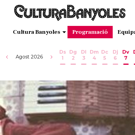
Cultura Banyoles
Programació
Equip
Ds
Dg
Dl
Dm
Dc
Dj
Dv
Agost 2026
1
2
3
4
5
6
7
Dissabte 1 d'agost
Diumenge 2 d'agost
Dilluns 3 d'agost
Dimarts 4 d'ag
Dimecres 5
Dijous 
Div