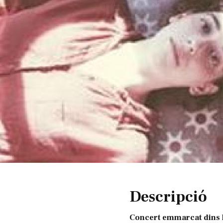
Diapositiva 1 de 1
Descripció
Concert emmarcat dins l'