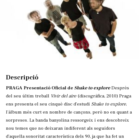
Diapositiva 1 de 1
Descripció
PRAGA
Presentació Oficial de
Shake to explore
Després
del seu últim treball
Vivir del aire
(discogràfica, 2010) Praga
ens presenta el seu cinquè disc d’estudi
Shake to explore
,
l’àlbum més curt en nombre de cançons, però no en quant a
sorpreses. La banda banyolina ressorgeix i ens descobreix
nou temes que no deixaran indiferent als seguidors
d’aquella sonoritat característica dels 90, ja que ha fet un