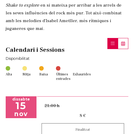
Shake to explore
en si mateixa per arribar a les arrels de
les seves influències del rock més pur. Tot això combinat
amb les melodies d’Isabel Ametller, més rítmiques i
juganeres que mai.
Calendari i Sessions
Disponibilitat
Alta
Mitja
Baixa
Últimes
Exhaurides
entrades
dissabte
15
21:00 h
nov
8 €
Finalitzat