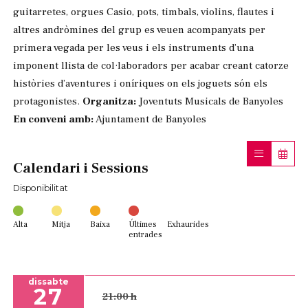
guitarretes, orgues Casio, pots, timbals, violins, flautes i
altres andròmines del grup es veuen acompanyats per
primera vegada per les veus i els instruments d’una
imponent llista de col·laboradors per acabar creant catorze
històries d’aventures i oníriques on els joguets són els
protagonistes.
Organitza:
Joventuts Musicals de Banyoles
En conveni amb:
Ajuntament de Banyoles
Calendari i Sessions
Disponibilitat
Alta
Mitja
Baixa
Últimes
Exhaurides
entrades
dissabte
27
21:00 h