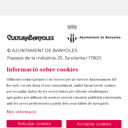
© AJUNTAMENT DE BANYOLES
Passeig de la Indústria, 25, 3a planta | 17820
Banyoles
Informació sobre cookies
972 58 18 48 | 972 57 00 50
Utilitzem cookies pròpies i de tercers per al correcte funcionament del
Sitemap
Avís Legal
Ús de Cookies
Contacteu
lloc web, i si ens dona el seu consentiment, també farem servir cookies
per recopilar dades de les seves visites per obtenir estadístiques
Link a instagram
Link a twitter
Link a facebook
agregades per millorar els nostres serveis i mostrar publicitat relacionada
amb les seves preferències a partir dels seus hàbits de navegació.
Més informació
Rebutjar cookies
Acceptar cookies