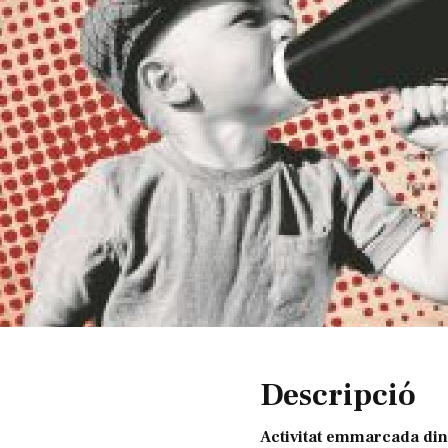
Diapositiva 1 de 1
Descripció
Activitat emmarcada din