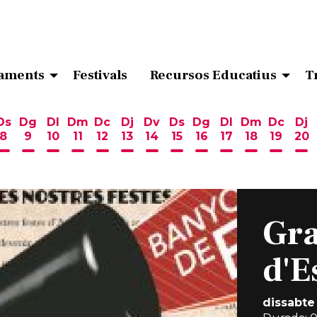
aments
Festivals
Recursos Educatius
T
Ds
Dg
Dl
Dm
Dc
Dj
Dv
Ds
Dg
Dl
Dm
Dc
Dj
8
9
10
11
12
13
14
15
16
17
18
19
20
ost
 d'agost
6 d'agost
endres 7 d'agost
Dissabte 8 d'agost
Diumenge 9 d'agost
Dilluns 10 d'agost
Dimarts 11 d'agost
Dimecres 12 d'agost
Dijous 13 d'agost
Divendres 14 d'agost
Dissabte 15 d'agost
Diumenge 16 d'ag
Dilluns 17 d'ag
Dimarts 18
Dimecr
Di
Gra
d'E
dissabte