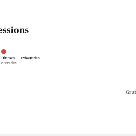
essions
Últimes
Exhaurides
entrades
Grat