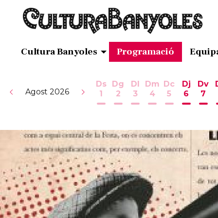
Cultura Banyoles
Programació
Equip
Ds
Dg
Dl
Dm
Dc
Dj
Dv
Agost 2026
1
2
3
4
5
6
7
Dissabte 1 d'agost
Diumenge 2 d'agost
Dilluns 3 d'agost
Dimarts 4 d'ag
Dimecres 5
Dijous 
Div