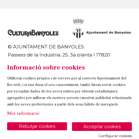
© AJUNTAMENT DE BANYOLES
Passeig de la Indústria, 25, 3a planta | 17820
Banyoles
Informació sobre cookies
972 58 18 48 | 972 57 00 50
Utilitzem cookies pròpies i de tercers per al correcte funcionament del
Sitemap
Avís Legal
Ús de Cookies
Contacteu
lloc web, i si ens dona el seu consentiment, també farem servir cookies
per recopilar dades de les seves visites per obtenir estadístiques
Link a instagram
Link a twitter
Link a facebook
agregades per millorar els nostres serveis i mostrar publicitat relacionada
amb les seves preferències a partir dels seus hàbits de navegació.
Més informació
Rebutjar cookies
Acceptar cookies
Configurar cookies