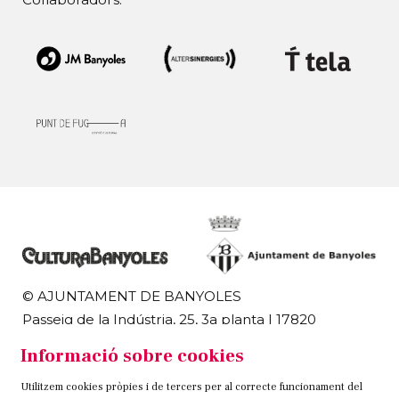
© AJUNTAMENT DE BANYOLES
Passeig de la Indústria, 25, 3a planta | 17820
Banyoles
Informació sobre cookies
972 58 18 48 | 972 57 00 50
Utilitzem cookies pròpies i de tercers per al correcte funcionament del