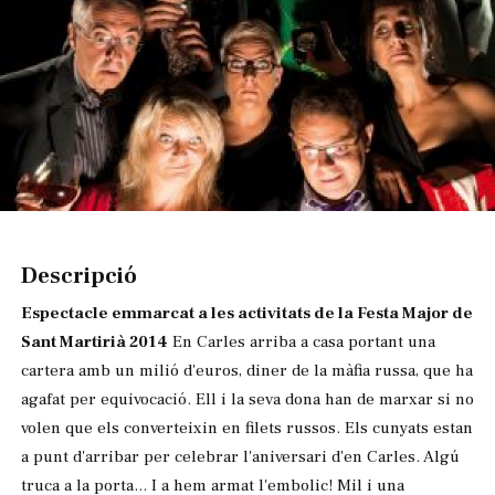
Diapositiva 1 de 1
Descripció
Espectacle emmarcat a les activitats de la Festa Major de
Sant Martirià 2014
En Carles arriba a casa portant una
cartera amb un milió d'euros, diner de la màfia russa, que ha
agafat per equivocació. Ell i la seva dona han de marxar si no
volen que els converteixin en filets russos. Els cunyats estan
a punt d'arribar per celebrar l'aniversari d'en Carles. Algú
truca a la porta... I a hem armat l'embolic! Mil i una