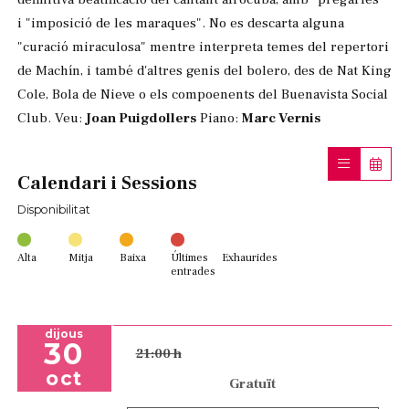
i "imposició de les maraques". No es descarta alguna
"curació miraculosa" mentre interpreta temes del repertori
de Machín, i també d'altres genis del bolero, des de Nat King
Cole, Bola de Nieve o els compoenents del Buenavista Social
Club. Veu:
Joan Puigdollers
Piano:
Marc Vernis
Calendari i Sessions
Disponibilitat
Alta
Mitja
Baixa
Últimes
Exhaurides
entrades
dijous
30
21:00 h
oct
Gratuït