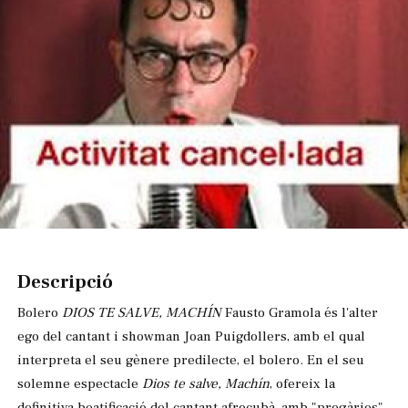
Diapositiva 1 de 1
Descripció
Bolero
DIOS TE SALVE, MACHÍN
Fausto Gramola és l'alter
ego del cantant i showman Joan Puigdollers, amb el qual
interpreta el seu gènere predilecte, el bolero. En el seu
solemne espectacle
Dios te salve, Machín
, ofereix la
definitiva beatificació del cantant afrocubà, amb "pregàries"