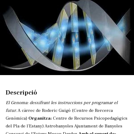
Diapositiva 1 de 1
Descripció
El Genoma: desxifrant les instruccions per programar el
futur.
A càrrec de Roderic Guigó (Centre de Rercerca
Genòmica)
Organitza:
Centre de Recursos Psicopedagògics
del Pla de l'Estany) Astrobanyoles Ajuntament de Banyoles
Consorci de l'Estany Museu Darder
Amb el suport de: