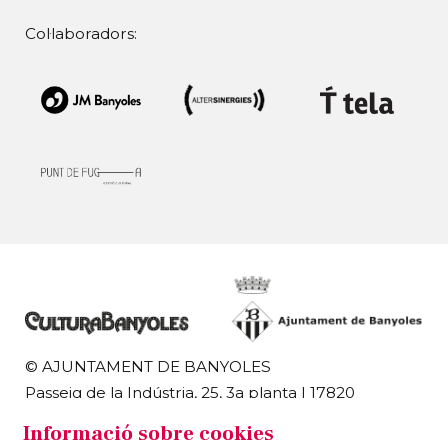
Col·laboradors:
© AJUNTAMENT DE BANYOLES
Passeig de la Indústria, 25, 3a planta | 17820
Banyoles
Informació sobre cookies
972 58 18 48 | 972 57 00 50