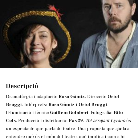
Diapositiva 1 de 1
Descripció
Dramatúrgia i adaptació:
Rosa Gàmiz
. Direcció:
Oriol
Broggi
. Intèrprets:
Rosa Gàmiz
i
Oriol Broggi
.
Il·luminació i tècnic:
Guillem Gelabert
. Fotografia:
Bito
Cels
. Producció i distribució:
Pas 29
.
Tot assajant Cyrano
és
un espectacle que parla de teatre. Una proposta que ajuda a
entendre què és el món del teatre, què implica i com s'hi