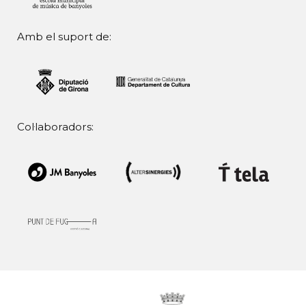
Amb el suport de:
Col·laboradors: