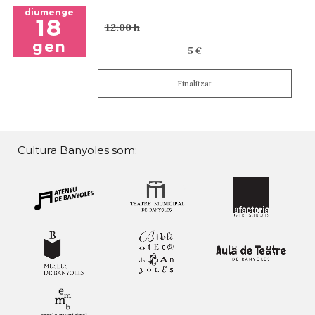
diumenge
18
12:00 h
gen
5 €
Finalitzat
Cultura Banyoles som: