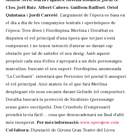
Clos
,
Joël Ruiz
,
Albert Cabero
,
Guillem Batllori
,
Oriol
Quintana
i
Jordi Carreté
. L’argument de l’òpera es basa en
el dia a dia de les companyies teatrals i operístiques de
l’època: Tres dives ( Fiordispina, Merlina i Doralba) es
disputen el rol principal d’una òpera que tot just s’està
component, i no tenen intenció d’aturar-se davant cap
obstacle per tal de satisfer el seu desig. Amb aquest
propòsit cada una d’elles s’aproparà a un dels personatges
masculins, buscant el seu suport: Fiordispina, anomenada
“La Coribanti”, intentarà que Perizonio (el poeta) li asseguri
el rol principal. Això mateix és el que farà Merlina
desplegant els seus encants davant Gelindo (el compositor).
Doralba buscarà la protecció de Strabinio (personatge
sense gaire escrúpols). Don Crisobolo (l’empresari)
prendrà la via fàcil… cosa que desencadenarà un final d’allò
més inesperat.
Per més informació:
www.operajove.com
Col·labora:
Diputació de Girona Gran Teatre del Liceu