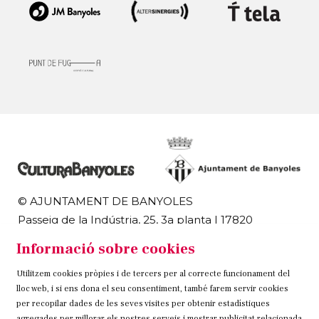
© AJUNTAMENT DE BANYOLES
Passeig de la Indústria, 25, 3a planta | 17820
Banyoles
Informació sobre cookies
972 58 18 48 | 972 57 00 50
Utilitzem cookies pròpies i de tercers per al correcte funcionament del
Sitemap
Avís Legal
Ús de Cookies
Contacteu
lloc web, i si ens dona el seu consentiment, també farem servir cookies
per recopilar dades de les seves visites per obtenir estadístiques
agregades per millorar els nostres serveis i mostrar publicitat relacionada