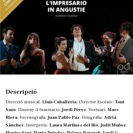
Diapositiva 1 de 1
Descripció
Direcció musical:
Lluís Caballeria
. Director Escènic:
Toni
Sans
. Disseny il·luminació:
Jordi Pérez
. Vestuari:
Marc
Riera
. Escenografia:
Juan Pablo Paz
. Fotografia:
Adrià
Sánchez
. Intèrprets:
Laura Martínez del Rio
,
Judit Muñoz
,
Montse Seró
,
Maria Pujades
,
Helena Botanch
,
Jordi G.