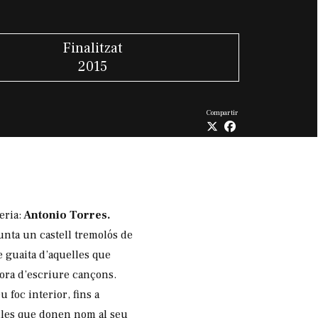
Finalitzat
2015
Compartir
eria:
Antonio Torres.
unta un castell tremolós de
de guaita d’aquelles que
ora d’escriure cançons.
 foc interior, fins a
ules que donen nom al seu