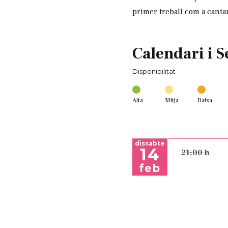
primer treball com a canta
Calendari i S
Disponibilitat
Alta
Mitja
Baixa
dissabte
14
21:00 h
feb