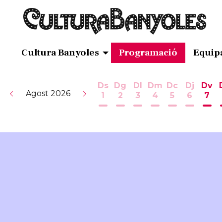
Cultura Banyoles
Programació
Equip
Ds
Dg
Dl
Dm
Dc
Dj
Dv
Agost 2026
1
2
3
4
5
6
7
Dissabte 1 d'agost
Diumenge 2 d'agost
Dilluns 3 d'agost
Dimarts 4 d'ag
Dimecres 5
Dijous 
Div