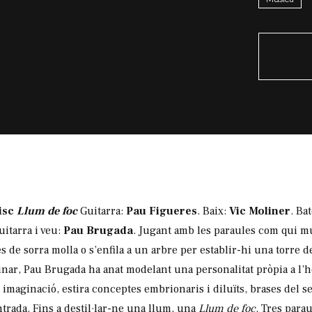
disc
Llum de foc
Guitarra:
Pau Figueres
. Baix:
Vic Moliner
. Bat
itarra i veu:
Pau Brugada
. Jugant amb les paraules com qui m
es de sorra molla o s’enfila a un arbre per establir-hi una torre 
ar, Pau Brugada ha anat modelant una personalitat pròpia a l’h
imaginació, estira conceptes embrionaris i diluïts, brases del seu
rada. Fins a destil·lar-ne una llum, una
Llum de foc
. Tres para