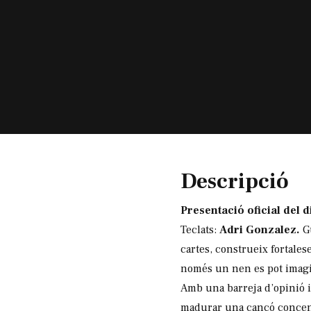
Diapositiva 1 de 1
Descripció
Presentació oficial del 
Teclats:
Adri Gonzalez.
Gu
cartes, construeix fortales
només un nen es pot imagin
Amb una barreja d’opinió i 
madurar una cançó concent