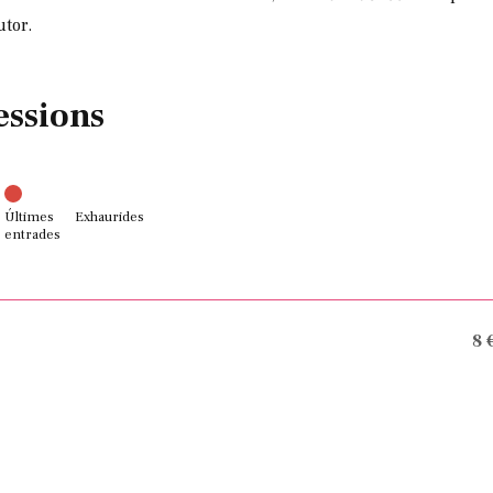
utor.
essions
Últimes
Exhaurides
entrades
8 