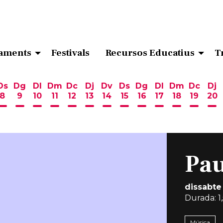
aments
Festivals
Recursos Educatius
T
Ds
Dg
Dl
Dm
Dc
Dj
Dv
Ds
Dg
Dl
Dm
Dc
Dj
8
9
10
11
12
13
14
15
16
17
18
19
20
ost
 d'agost
6 d'agost
endres 7 d'agost
Dissabte 8 d'agost
Diumenge 9 d'agost
Dilluns 10 d'agost
Dimarts 11 d'agost
Dimecres 12 d'agost
Dijous 13 d'agost
Divendres 14 d'agost
Dissabte 15 d'agost
Diumenge 16 d'ag
Dilluns 17 d'ag
Dimarts 18
Dimecr
Di
Pa
dissabte
Durada:
1
Música