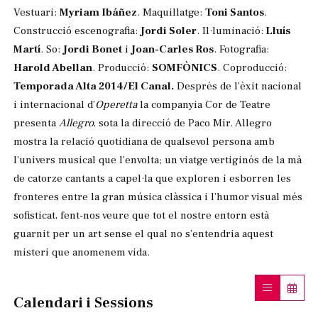
Vestuari:
Myriam Ibáñez
. Maquillatge:
Toni Santos
.
Construcció escenografia:
Jordi Soler
. Il·luminació:
Lluís
Martí
. So:
Jordi Bonet
i
Joan-Carles Ros
. Fotografia:
Harold Abellan
. Producció:
SOMFÒNICS
. Coproducció:
Temporada Alta 2014/El Canal.
Després de l’èxit nacional
i internacional d’
Operetta
la companyia Cor de Teatre
presenta
Allegro
, sota la direcció de Paco Mir. Allegro
mostra la relació quotidiana de qualsevol persona amb
l’univers musical que l’envolta; un viatge vertiginós de la mà
de catorze cantants a capel·la que exploren i esborren les
fronteres entre la gran música clàssica i l’humor visual més
sofisticat, fent-nos veure que tot el nostre entorn està
guarnit per un art sense el qual no s’entendria aquest
misteri que anomenem vida.
Calendari i Sessions