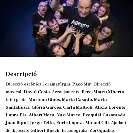
Diapositiva 1 de 1
Descripció
Direcció escènica i dramatúrgia:
Paco Mir
. Direcció
musical:
David Costa.
Arranjaments:
Pere-Mateu Xiberta
.
Intèrprets:
Mariona Ginès
,
Maria Casado
,
Maria
Santallusia
,
Glòria Garcés
,
Carla Mattioli
,
Alicia Lorente
,
Laura Pla
,
Albert Mora
,
Nasi Marco
,
Ezequiel Casamada
,
Joan Rigat
,
Jorge Tello,
Enric López
i
Miquel Gili
. Ajudant
de direcció:
Gilbert Bosch
. Escenografia:
Zer0quatre
.