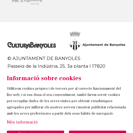
© AJUNTAMENT DE BANYOLES
Passeig de la Indústria, 25, 3a planta | 17820
Banyoles
Informació sobre cookies
972 58 18 48 | 972 57 00 50
Utilitzem cookies pròpies i de tercers per al correcte funcionament del
Sitemap
Avís Legal
Ús de Cookies
Contacteu
lloc web, i si ens dona el seu consentiment, també farem servir cookies
per recopilar dades de les seves visites per obtenir estadístiques
Link a instagram
Link a twitter
Link a facebook
agregades per millorar els nostres serveis i mostrar publicitat relacionada
amb les seves preferències a partir dels seus hàbits de navegació.
Més informació