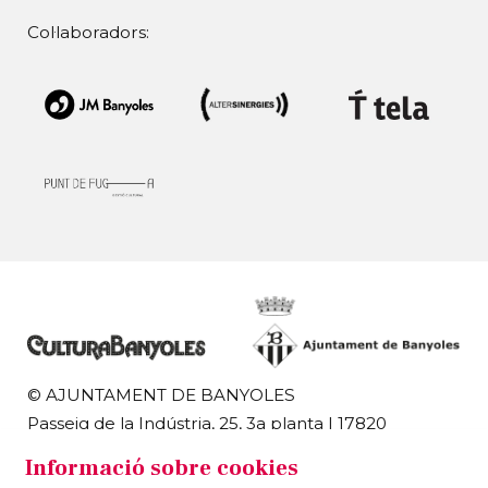
Col·laboradors:
© AJUNTAMENT DE BANYOLES
Passeig de la Indústria, 25, 3a planta | 17820
Banyoles
Informació sobre cookies
972 58 18 48 | 972 57 00 50