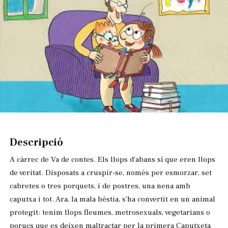
Diapositiva 1 de 1
Descripció
A càrrec de Va de contes. Els llops d'abans sí que eren llops
de veritat. Disposats a cruspir-se, només per esmorzar, set
cabretes o tres porquets, i de postres, una nena amb
caputxa i tot. Ara, la mala bèstia, s'ha convertit en un animal
protegit: tenim llops fleumes, metrosexuals, vegetarians o
porucs que es deixen maltractar per la primera Caputxeta