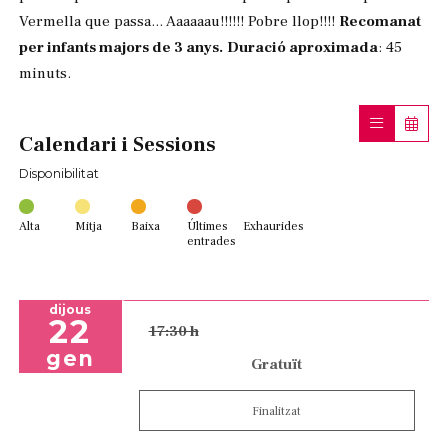
Vermella que passa... Aaaaaau!!!!!! Pobre llop!!!!
Recomanat
per infants majors de 3 anys.
Duració aproximada
: 45
minuts.
Calendari i Sessions
Disponibilitat
Alta
Mitja
Baixa
Últimes
Exhaurides
entrades
dijous
22
17:30 h
gen
Gratuït
Finalitzat