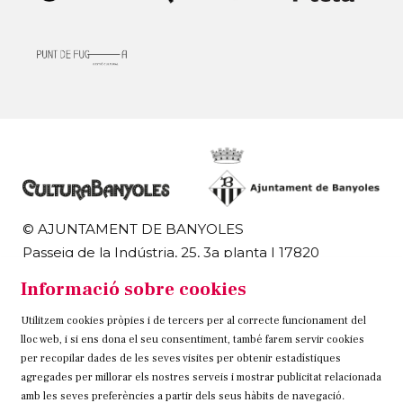
© AJUNTAMENT DE BANYOLES
Passeig de la Indústria, 25, 3a planta | 17820
Banyoles
Informació sobre cookies
972 58 18 48 | 972 57 00 50
Utilitzem cookies pròpies i de tercers per al correcte funcionament del
Sitemap
Avís Legal
Ús de Cookies
Contacteu
lloc web, i si ens dona el seu consentiment, també farem servir cookies
per recopilar dades de les seves visites per obtenir estadístiques
Link a instagram
Link a twitter
Link a facebook
agregades per millorar els nostres serveis i mostrar publicitat relacionada
amb les seves preferències a partir dels seus hàbits de navegació.