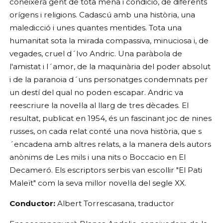
coneixerà gent de tota mena i condició, de diferents
orígens i religions. Cadascú amb una història, una
maledicció i unes quantes mentides. Tota una
humanitat sota la mirada compassiva, minuciosa i, de
vegades, cruel d´Ivo Andric. Una paràbola de
l'amistat i l´amor, de la maquinària del poder absolut
i de la paranoia d´uns personatges condemnats per
un destí del qual no poden escapar. Andric va
reescriure la novel·la al llarg de tres dècades. El
resultat, publicat en 1954, és un fascinant joc de nines
russes, on cada relat conté una nova història, que s
´encadena amb altres relats, a la manera dels autors
anònims de Les mils i una nits o Boccacio en El
Decameró. Els escriptors serbis van escollir "El Pati
Maleït" com la seva millor novel·la del segle XX.
Conductor:
Albert Torrescasana, traductor