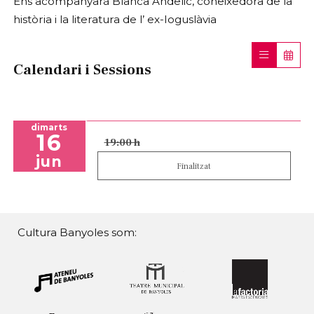
Ens acompanyarà Blanca Andelic, coneixedora de la
història i la literatura de l’ ex-Ioguslàvia
Calendari i Sessions
dimarts
16
19:00 h
jun
Finalitzat
Cultura Banyoles som: