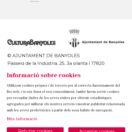
© AJUNTAMENT DE BANYOLES
Passeig de la Indústria, 25, 3a planta | 17820
Banyoles
Informació sobre cookies
972 58 18 48 | 972 57 00 50
Utilitzem cookies pròpies i de tercers per al correcte funcionament del
Sitemap
Avís Legal
Ús de Cookies
Contacteu
lloc web, i si ens dona el seu consentiment, també farem servir cookies
per recopilar dades de les seves visites per obtenir estadístiques
Link a instagram
Link a twitter
Link a facebook
agregades per millorar els nostres serveis i mostrar publicitat relacionada
amb les seves preferències a partir dels seus hàbits de navegació.
Més informació
Rebutjar cookies
Acceptar cookies