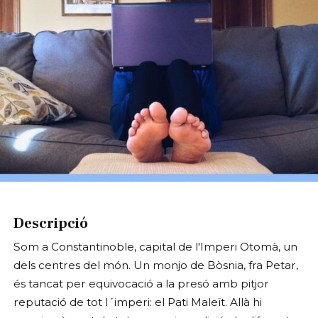
Diapositiva 1 de 1
Descripció
Som a Constantinoble, capital de l'Imperi Otomà, un
dels centres del món. Un monjo de Bòsnia, fra Petar,
és tancat per equivocació a la presó amb pitjor
reputació de tot l´imperi: el Pati Maleït. Allà hi