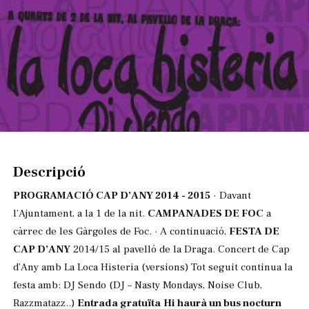
Diapositiva 1 de 1
Descripció
PROGRAMACIÓ CAP D’ANY 2014 - 2015
· Davant
l’Ajuntament, a la 1 de la nit.
CAMPANADES DE FOC
a
càrrec de les Gàrgoles de Foc. · A continuació,
FESTA DE
CAP D’ANY
2014/15 al pavelló de la Draga. Concert de Cap
d’Any amb La Loca Histeria (versions) Tot seguit continua la
festa amb: DJ Sendo (DJ – Nasty Mondays, Noise Club,
Razzmatazz..)
Entrada gratuïta
Hi haurà un bus nocturn