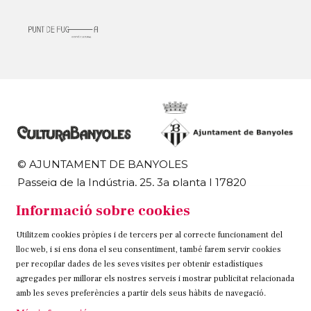
© AJUNTAMENT DE BANYOLES
Passeig de la Indústria, 25, 3a planta | 17820
Banyoles
Informació sobre cookies
972 58 18 48 | 972 57 00 50
Utilitzem cookies pròpies i de tercers per al correcte funcionament del
Sitemap
Avís Legal
Ús de Cookies
Contacteu
lloc web, i si ens dona el seu consentiment, també farem servir cookies
per recopilar dades de les seves visites per obtenir estadístiques
Link a instagram
Link a twitter
Link a facebook
agregades per millorar els nostres serveis i mostrar publicitat relacionada
amb les seves preferències a partir dels seus hàbits de navegació.