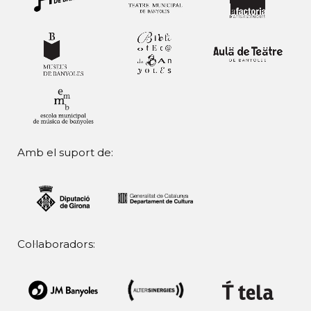
Amb el suport de:
Col·laboradors: