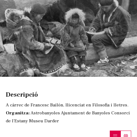
Diapositiva 1 de 1
Descripció
A càrrec de Francesc Bailón, llicenciat en Filosofia i lletres.
Organitza:
Astrobanyoles Ajuntament de Banyoles Consorci
de l'Estany Museu Darder