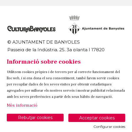
© AJUNTAMENT DE BANYOLES
Passeig de la Indústria, 25, 3a planta | 17820
Banyoles
Informació sobre cookies
972 58 18 48 | 972 57 00 50
Utilitzem cookies pròpies i de tercers per al correcte funcionament del
Sitemap
Avís Legal
Ús de Cookies
Contacteu
lloc web, i si ens dona el seu consentiment, també farem servir cookies
per recopilar dades de les seves visites per obtenir estadístiques
Link a instagram
Link a twitter
Link a facebook
agregades per millorar els nostres serveis i mostrar publicitat relacionada
amb les seves preferències a partir dels seus hàbits de navegació.
Més informació
Rebutjar cookies
Acceptar cookies
Configurar cookies