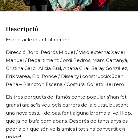
Diapositiva 1 de 1
Descripció
Espectacle infantil itinerant
Direcció: Jordi Pedrós Miquel / Visió externa: Xavier
Manuel / Repartiment: Jordi Pedrós, Marc Cartanyà,
Cristina Garci, Alícia Buil, Aitana Giral, Saray González,
Erik Varea, Eloi Ponce / Disseny i construcció: Joan
Pena – Plancton Escena / Costura: Goretti Herrero
Els tres porquets del famós conte popular s’han fet
grans i ara se’ls veu pels carrers de la ciutat, buscant
una nova casa. I de pas, fent alguna broma al vell llop,
que ja no bufa com abans. Després de tants anys es
podria dir que són vells amics i tot s’ha convertit en
un joc!