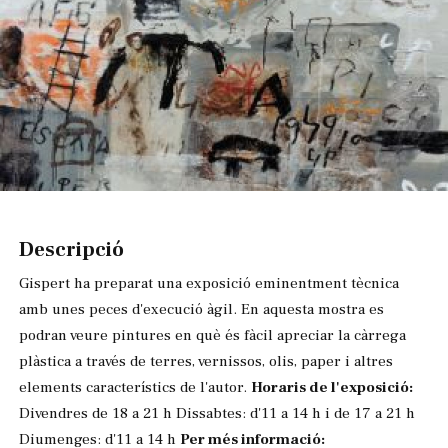
Diapositiva 1 de 1
Descripció
Gispert ha preparat una exposició eminentment tècnica
amb unes peces d'execució àgil. En aquesta mostra es
podran veure pintures en què és fàcil apreciar la càrrega
plàstica a través de terres, vernissos, olis, paper i altres
elements característics de l'autor.
Horaris de l'exposició:
Divendres de 18 a 21 h Dissabtes: d'11 a 14 h i de 17 a 21 h
Diumenges: d'11 a 14 h
Per més informació: