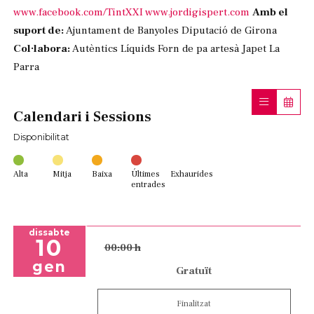
www.facebook.com/TintXXI
www.jordigispert.com
Amb el
suport de:
Ajuntament de Banyoles Diputació de Girona
Col·labora:
Autèntics Líquids Forn de pa artesà Japet La
Parra
Calendari i Sessions
Disponibilitat
Alta
Mitja
Baixa
Últimes
Exhaurides
entrades
dissabte
10
00:00 h
gen
Gratuït
Finalitzat