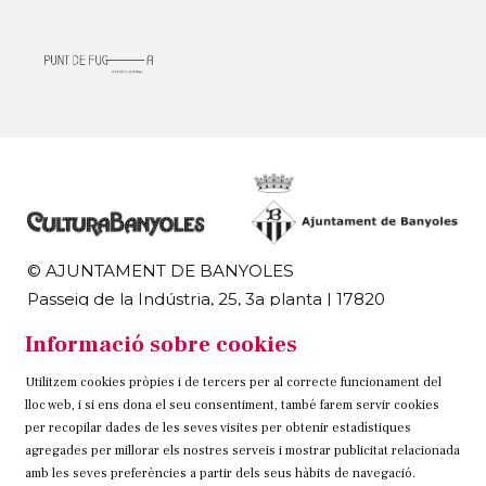
© AJUNTAMENT DE BANYOLES
Passeig de la Indústria, 25, 3a planta | 17820
Banyoles
Informació sobre cookies
972 58 18 48 | 972 57 00 50
Utilitzem cookies pròpies i de tercers per al correcte funcionament del
Sitemap
Avís Legal
Ús de Cookies
Contacteu
lloc web, i si ens dona el seu consentiment, també farem servir cookies
per recopilar dades de les seves visites per obtenir estadístiques
Link a instagram
Link a twitter
Link a facebook
agregades per millorar els nostres serveis i mostrar publicitat relacionada
amb les seves preferències a partir dels seus hàbits de navegació.