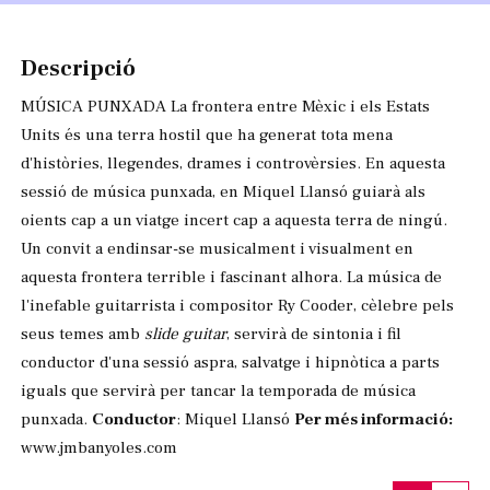
Diapositiva 1 de 1
Descripció
MÚSICA PUNXADA La frontera entre Mèxic i els Estats
Units és una terra hostil que ha generat tota mena
d'històries, llegendes, drames i controvèrsies. En aquesta
sessió de música punxada, en Miquel Llansó guiarà als
oients cap a un viatge incert cap a aquesta terra de ningú.
Un convit a endinsar-se musicalment i visualment en
aquesta frontera terrible i fascinant alhora. La música de
l'inefable guitarrista i compositor Ry Cooder, cèlebre pels
seus temes amb
slide guitar
, servirà de sintonia i fil
conductor d'una sessió aspra, salvatge i hipnòtica a parts
iguals que servirà per tancar la temporada de música
punxada.
Conductor
: Miquel Llansó
Per més informació:
www.jmbanyoles.com