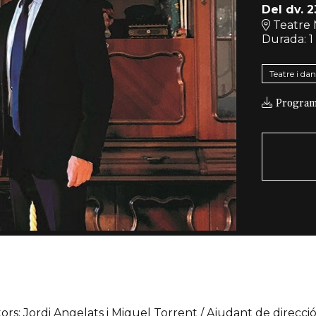
Del dv. 2
Teatre 
Durada:
1
Teatre i da
Program
ctors: Jordi Angelats i Miquel Torrent / Ajudant de direcci