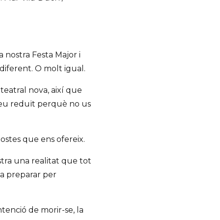
 nostra Festa Major i
diferent. O molt igual.
teatral nova, així que
preu reduït perquè no us
ostes que ens ofereix.
stra una realitat que tot
a preparar per
tenció de morir-se, la