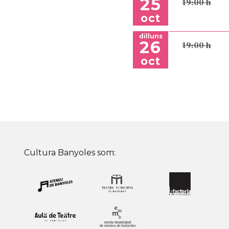
25
19:00 h
oct
dilluns
26
19:00 h
oct
Cultura Banyoles som: