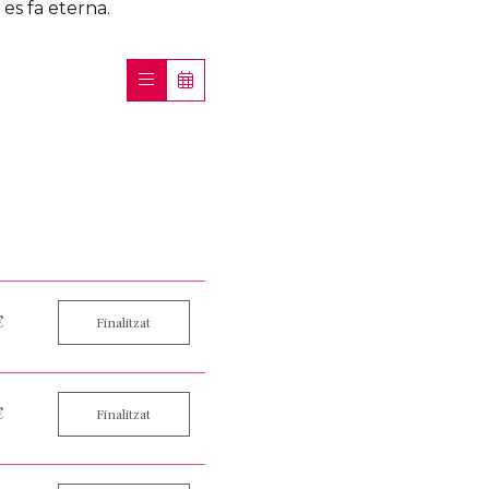
a es fa eterna.
€
Finalitzat
€
Finalitzat