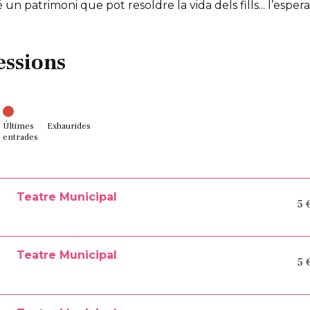
té un patrimoni que pot resoldre la vida dels fills... l’esper
essions
Últimes
Exhaurides
entrades
Teatre Municipal
5 
Teatre Municipal
5 