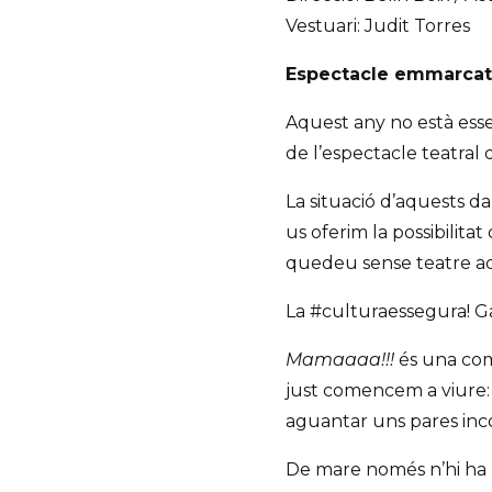
Vestuari: Judit Torres
Espectacle emmarcat 
Aquest any no està esse
de l’espectacle teatral 
La situació d’aquests da
us oferim la possibilit
quedeu sense teatre aq
La #culturaessegura! Ga
Mamaaaa!!!
és una comè
just comencem a viure:
aguantar uns pares inc
De mare només n’hi ha u