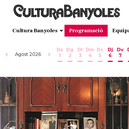
Cultura Banyoles
Programació
Equip
Ds
Dg
Dl
Dm
Dc
Dj
Dv
Agost 2026
1
2
3
4
5
6
7
Dissabte 1 d'agost
Diumenge 2 d'agost
Dilluns 3 d'agost
Dimarts 4 d'ag
Dimecres 5
Dijous 
Div