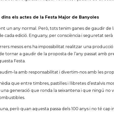
dins els actes de la Festa Major de Banyoles
nt un any normal. Però, tots tenim ganes de gaudir de la
de cada edició. Enguany, per consciència i seguretat serà 
rrers mesos ens ha impossibilitat realitzar una producció 
at de tornar a gaudir de la proposta de l’any passat amb 
uesta Festa.
udim-la amb responsabilitat i divertim-nos amb les prop
dia que entre timbres, pastilles i llibretes d’estalvis mo
 una generació que ronda la seixantena i que ningú no v
ombustibles.
na, però quan aquesta passa dels 100 anys i no té cap in