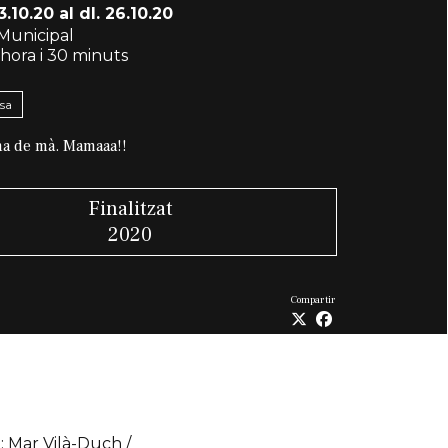
3.10.20
al dl. 26.10.20
Municipal
 hora i 30 minuts
nsa
a de mà. Mamaaa!!
Finalitzat
2020
Compartir
ó: Mar Vilà-Duch /