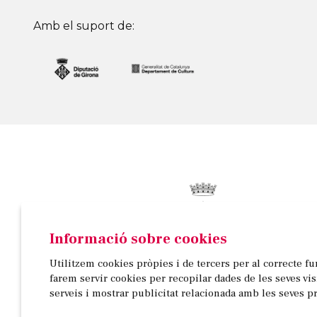
Amb el suport de:
Informació sobre cookies
© AJUNTAMENT DE BANYOLES
Utilitzem cookies pròpies i de tercers per al correcte f
Passeig de la Indústria, 25, 3a planta | 17820 Banyo
farem servir cookies per recopilar dades de les seves vi
972 58 18 48 | 972 57 00 50
serveis i mostrar publicitat relacionada amb les seves p