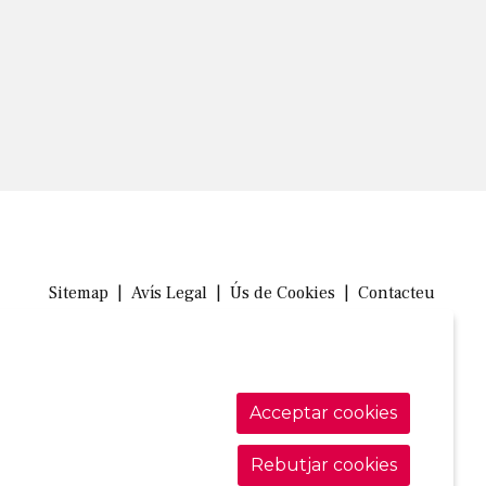
Sitemap
|
Avís Legal
|
Ús de Cookies
|
Contacteu
Link a in
Link a 
Link
Acceptar cookies
Rebutjar cookies