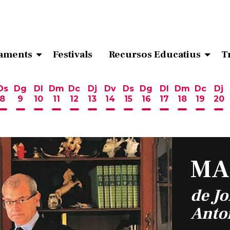
aments
Festivals
Recursos Educatius
T
Ds
Dg
Dl
Dm
Dc
Dj
Dv
Ds
Dg
Dl
Dm
Dc
Dj
8
9
10
11
12
13
14
15
16
17
18
19
20
ost
 d'agost
6 d'agost
endres 7 d'agost
Dissabte 8 d'agost
Diumenge 9 d'agost
Dilluns 10 d'agost
Dimarts 11 d'agost
Dimecres 12 d'agost
Dijous 13 d'agost
Divendres 14 d'agost
Dissabte 15 d'agost
Diumenge 16 d'ag
Dilluns 17 d'ag
Dimarts 18
Dimecr
Di
MA
de Jo
Anto