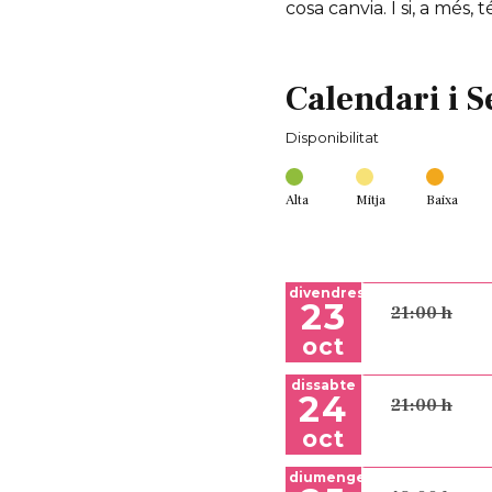
cosa canvia. I si, a més, 
Calendari i S
Disponibilitat
Alta
Mitja
Baixa
divendres
23
21:00 h
oct
dissabte
24
21:00 h
oct
diumenge