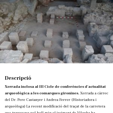
Diapositiva 1 de 1
Descripció
Xerrada inclosa al III Cicle de conferències d'actualitat
arqueològica a les comarques gironines.
Xerrada a càrrec
del Dr. Pere Castanyer i Andrea Ferrer (Historiadora i
arqueòloga) La recent modificació del traçat de la carretera
que travessava pel bell mig el jaciment de Vilauba ha