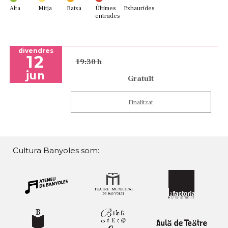
Alta
Mitja
Baixa
Últimes
Exhaurides
entrades
divendres
12
19:30 h
jun
Gratuït
Finalitzat
Cultura Banyoles som: