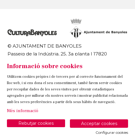
© AJUNTAMENT DE BANYOLES
Passeig de la Indústria, 25, 3a planta | 17820
Banyoles
Informació sobre cookies
972 58 18 48 | 972 57 00 50
Utilitzem cookies pròpies i de tercers per al correcte funcionament del
Sitemap
Avís Legal
Ús de Cookies
Contacteu
lloc web, i si ens dona el seu consentiment, també farem servir cookies
per recopilar dades de les seves visites per obtenir estadístiques
Link a instagram
Link a twitter
Link a facebook
agregades per millorar els nostres serveis i mostrar publicitat relacionada
amb les seves preferències a partir dels seus hàbits de navegació.
Més informació
Rebutjar cookies
Acceptar cookies
Configurar cookies