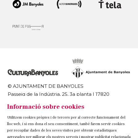
© AJUNTAMENT DE BANYOLES
Passeig de la Indústria, 25, 3a planta | 17820
Banyoles
Informació sobre cookies
972 58 18 48 | 972 57 00 50
Utilitzem cookies pròpies i de tercers per al correcte funcionament del
Sitemap
Avís Legal
Ús de Cookies
Contacteu
lloc web, i si ens dona el seu consentiment, també farem servir cookies
per recopilar dades de les seves visites per obtenir estadístiques
Link a instagram
Link a twitter
Link a facebook
agregades per millorar els nostres serveis i mostrar publicitat relacionada