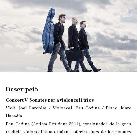
Diapositiva 1 de 1
Descripció
Concert V: Sonates per a violoncel i trios
Violí: Joel Bardolet / Violoncel: Pau Codina / Piano: Marc
Heredia
Pau Codina (Artista Resident 2014), continuador de la gran
tradició violoncel·lista catalana, oferirà dues de les sonates