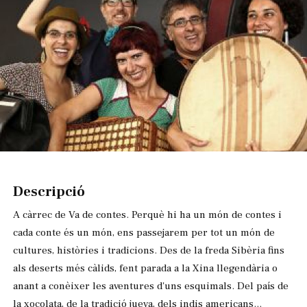
Diapositiva 1 de 1
Descripció
A càrrec de Va de contes. Perquè hi ha un món de contes i
cada conte és un món, ens passejarem per tot un món de
cultures, històries i tradicions. Des de la freda Sibèria fins
als deserts més càlids, fent parada a la Xina llegendària o
anant a conèixer les aventures d'uns esquimals. Del país de
la xocolata, de la tradició jueva, dels indis americans...