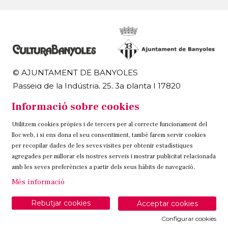
© AJUNTAMENT DE BANYOLES
Passeig de la Indústria, 25, 3a planta | 17820
Banyoles
Informació sobre cookies
972 58 18 48 | 972 57 00 50
Utilitzem cookies pròpies i de tercers per al correcte funcionament del
Sitemap
Avís Legal
Ús de Cookies
Contacteu
lloc web, i si ens dona el seu consentiment, també farem servir cookies
per recopilar dades de les seves visites per obtenir estadístiques
Link a instagram
Link a twitter
Link a facebook
agregades per millorar els nostres serveis i mostrar publicitat relacionada
amb les seves preferències a partir dels seus hàbits de navegació.
Més informació
Rebutjar cookies
Acceptar cookies
Configurar cookies