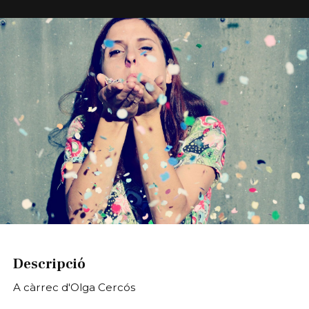
Diapositiva 1 de 1
Descripció
A càrrec d'Olga Cercós