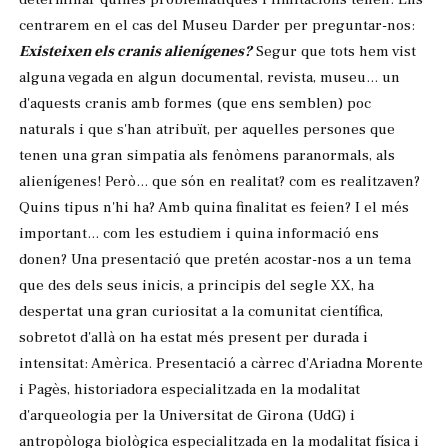
centrarem en el cas del Museu Darder per preguntar-nos:
Existeixen els cranis alienígenes?
Segur que tots hem vist
alguna vegada en algun documental, revista, museu... un
d'aquests cranis amb formes (que ens semblen) poc
naturals i que s'han atribuït, per aquelles persones que
tenen una gran simpatia als fenòmens paranormals, als
alienígenes! Però... que són en realitat? com es realitzaven?
Quins tipus n'hi ha? Amb quina finalitat es feien? I el més
important... com les estudiem i quina informació ens
donen? Una presentació que pretén acostar-nos a un tema
que des dels seus inicis, a principis del segle XX, ha
despertat una gran curiositat a la comunitat científica,
sobretot d'allà on ha estat més present per durada i
intensitat: Amèrica. Presentació a càrrec d'Ariadna Morente
i Pagès, historiadora especialitzada en la modalitat
d'arqueologia per la Universitat de Girona (UdG) i
antropòloga biològica especialitzada en la modalitat física i