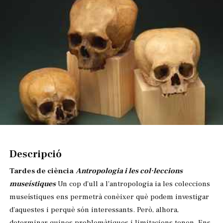
Diapositiva 1 de 1
Descripció
Tardes de ciència
Antropologia i les col·leccions
museístiques
Un cop d'ull a l'antropologia ia les coleccions
museístiques ens permetrà conèixer què podem investigar
d'aquestes i perquè són interessants. Però, alhora,
determinar quines problemàtiques i limitacions tenen. Ens