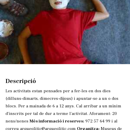
Diapositiva 1 de 1
Descripció
Les activitats estan pensades per a fer-les en dos dies
(dilluns-dimarts, dimecres-dijous) i apuntar-se a un o dos
blocs. Per a mainada de 6 a 12 anys. Cal arribar a un mínim
d'inscrits per tal de dur a terme l'activitat. Aforament: 20
nens/nenes
Més informació i reserves:
972 57 64 99 i al
correu arqueolitic@arqueolitic.com
Organitza:
Museus de