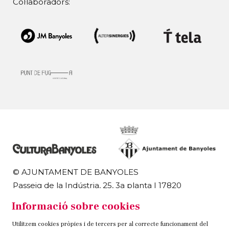
Col·laboradors:
© AJUNTAMENT DE BANYOLES
Passeig de la Indústria, 25, 3a planta | 17820
Banyoles
Informació sobre cookies
972 58 18 48 | 972 57 00 50
Utilitzem cookies pròpies i de tercers per al correcte funcionament del