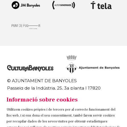
© AJUNTAMENT DE BANYOLES
Passeig de la Indústria, 25, 3a planta | 17820
Banyoles
Informació sobre cookies
972 58 18 48 | 972 57 00 50
Utilitzem cookies pròpies i de tercers per al correcte funcionament del
Sitemap
Avís Legal
Ús de Cookies
Contacteu
lloc web, i si ens dona el seu consentiment, també farem servir cookies
per recopilar dades de les seves visites per obtenir estadístiques