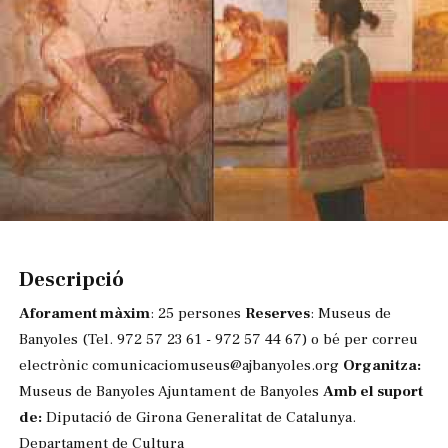
Diapositiva 1 de 1
Descripció
Aforament màxim
: 25 persones
Reserves
: Museus de
Banyoles (Tel. 972 57 23 61 - 972 57 44 67) o bé per correu
electrònic comunicaciomuseus@ajbanyoles.org
Organitza:
Museus de Banyoles Ajuntament de Banyoles
Amb el suport
de:
Diputació de Girona Generalitat de Catalunya.
Departament de Cultura