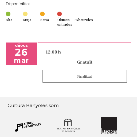
Disponibilitat
Alta
Mitja
Baixa
Últimes
Exhaurides
entrades
dijous
26
12:00 h
mar
Gratuït
Finalitzat
Cultura Banyoles som: