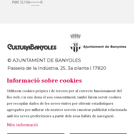
© AJUNTAMENT DE BANYOLES
Passeig de la Indústria, 25, 3a planta | 17820
Banyoles
Informació sobre cookies
972 58 18 48 | 972 57 00 50
Utilitzem cookies pròpies i de tercers per al correcte funcionament del
Sitemap
Avís Legal
Ús de Cookies
Contacteu
lloc web, i si ens dona el seu consentiment, també farem servir cookies
per recopilar dades de les seves visites per obtenir estadístiques
Link a instagram
Link a twitter
Link a facebook
agregades per millorar els nostres serveis i mostrar publicitat relacionada
amb les seves preferències a partir dels seus hàbits de navegació.
Més informació