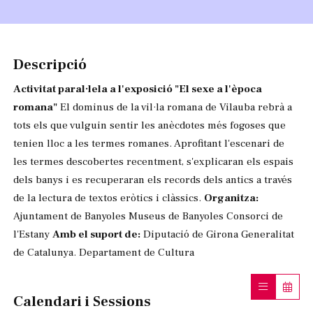
Diapositiva 1 de 1
Descripció
Activitat paral·lela a l'exposició "El sexe a l'època
romana"
El dominus de la vil·la romana de Vilauba rebrà a
tots els que vulguin sentir les anècdotes més fogoses que
tenien lloc a les termes romanes. Aprofitant l'escenari de
les termes descobertes recentment, s'explicaran els espais
dels banys i es recuperaran els records dels antics a través
de la lectura de textos eròtics i clàssics.
Organitza:
Ajuntament de Banyoles Museus de Banyoles Consorci de
l'Estany
Amb el suport de:
Diputació de Girona Generalitat
de Catalunya. Departament de Cultura
Calendari i Sessions