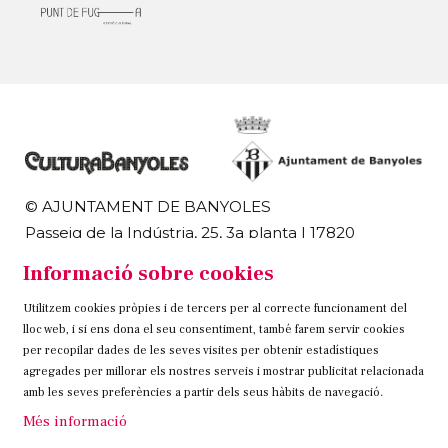
© AJUNTAMENT DE BANYOLES
Passeig de la Indústria, 25, 3a planta | 17820
Banyoles
Informació sobre cookies
972 58 18 48 | 972 57 00 50
Utilitzem cookies pròpies i de tercers per al correcte funcionament del
Sitemap
Avís Legal
Ús de Cookies
Contacteu
lloc web, i si ens dona el seu consentiment, també farem servir cookies
per recopilar dades de les seves visites per obtenir estadístiques
Link a instagram
Link a twitter
Link a facebook
agregades per millorar els nostres serveis i mostrar publicitat relacionada
amb les seves preferències a partir dels seus hàbits de navegació.
Més informació