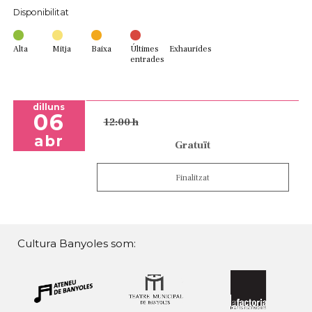
Disponibilitat
Alta
Mitja
Baixa
Últimes
Exhaurides
entrades
dilluns
06
12:00 h
abr
Gratuït
Finalitzat
Cultura Banyoles som: