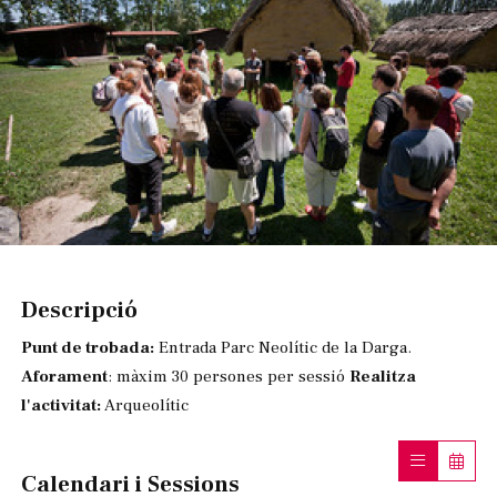
Diapositiva 1 de 1
Descripció
Punt de trobada:
Entrada Parc Neolític de la Darga.
Aforament
: màxim 30 persones per sessió
Realitza
l'activitat:
Arqueolític
Calendari i Sessions