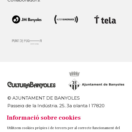
© AJUNTAMENT DE BANYOLES
Passeig de la Indústria, 25, 3a planta | 17820
Banyoles
Informació sobre cookies
972 58 18 48 | 972 57 00 50
Utilitzem cookies pròpies i de tercers per al correcte funcionament del