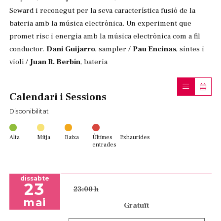
Seward i reconegut per la seva característica fusió de la
bateria amb la música electrònica. Un experiment que
promet risc i energia amb la música electrònica com a fil
conductor.
Dani Guijarro
, sampler /
Pau Encinas
, sintes i
violí /
Juan R. Berbín
, bateria
Calendari i Sessions
Disponibilitat
Alta
Mitja
Baixa
Últimes
Exhaurides
entrades
dissabte
23
23:00 h
mai
Gratuït