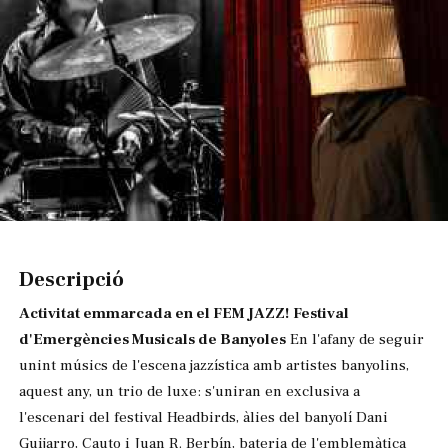
Diapositiva 1 de 1
Descripció
Activitat emmarcada en el FEM JAZZ! Festival
d'Emergències Musicals de Banyoles
En l'afany de seguir
unint músics de l'escena jazzística amb artistes banyolins,
aquest any, un trio de luxe: s'uniran en exclusiva a
l'escenari del festival Headbirds, àlies del banyolí Dani
Guijarro, Cauto i Juan R. Berbín, bateria de l'emblemàtica