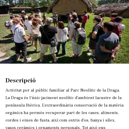
Diapositiva 1 de 1
Descripció
Activitat per al públic familiar al Parc Neolític de la Draga.
La Draga és l'únic jaciment neolític d'ambient lacustre de la
península Ibèrica. L’extraordinària conservació de la matèria
orgànica ha permès recuperar part de les cases, aliments,
cordes i eines de fusta, així com estris d’os, banya i sílex,
vasos ceràmics i ornaments personals. Tot això ens