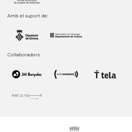
Amb el suport de:
Col·laboradors: