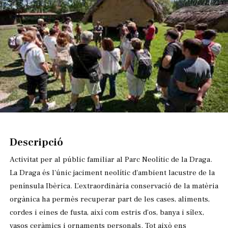
Diapositiva 1 de 1
Descripció
Activitat per al públic familiar al Parc Neolític de la Draga.
La Draga és l'únic jaciment neolític d'ambient lacustre de la
península Ibèrica. L’extraordinària conservació de la matèria
orgànica ha permès recuperar part de les cases, aliments,
cordes i eines de fusta, així com estris d’os, banya i sílex,
vasos ceràmics i ornaments personals. Tot això ens