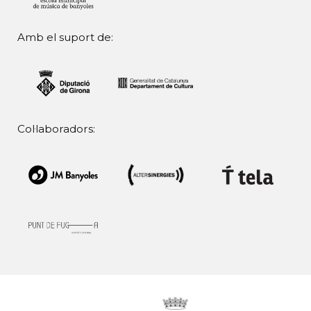
Amb el suport de:
Col·laboradors: