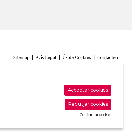
Sitemap
|
Avís Legal
|
Ús de Cookies
|
Contacteu
Link a in
Link a 
Link
Acceptar cookies
Rebutjar cookies
Configurar cookies