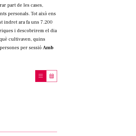
ar part de les cases,
ents personals. Tot això ens
t indret ara fa uns 7.200
òriques i descobrirem el dia
 què cultivaven, quins
 persones per sessió
Amb