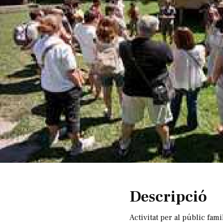
Diapositiva 1 de 1
Descripció
Activitat per al públic fami