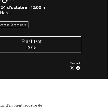
 24 d’octubre
|
12:00 h
 Hores
nfantils i/o familiars
Finalitzat
2015
Compartir
lític d'ambient lacustre de