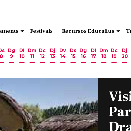
aments
Festivals
Recursos Educatius
T
Ds
Dg
Dl
Dm
Dc
Dj
Dv
Ds
Dg
Dl
Dm
Dc
Dj
8
9
10
11
12
13
14
15
16
17
18
19
20
ost
 d'agost
6 d'agost
endres 7 d'agost
Dissabte 8 d'agost
Diumenge 9 d'agost
Dilluns 10 d'agost
Dimarts 11 d'agost
Dimecres 12 d'agost
Dijous 13 d'agost
Divendres 14 d'agost
Dissabte 15 d'agost
Diumenge 16 d'ag
Dilluns 17 d'ag
Dimarts 18
Dimecr
Di
Vis
Par
Dr