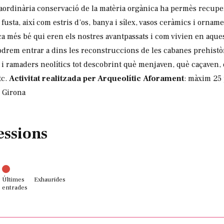
raordinària conservació de la matèria orgànica ha permès recuper
 fusta, així com estris d’os, banya i sílex, vasos ceràmics i ornam
 més bé qui eren els nostres avantpassats i com vivien en aques
 podrem entrar a dins les reconstruccions de les cabanes prehist
 i ramaders neolítics tot descobrint què menjaven, què caçaven,
tc.
Activitat realitzada per Arqueolític
Aforament
: màxim 25
e Girona
essions
Últimes
Exhaurides
entrades