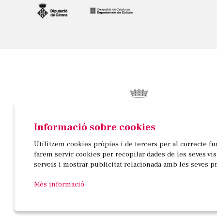
Informació sobre cookies
© AJUNTAMENT DE BANYOLES
Utilitzem cookies pròpies i de tercers per al correcte f
Passeig de la Indústria, 25, 3a planta | 17820 Banyo
farem servir cookies per recopilar dades de les seves vi
972 58 18 48 | 972 57 00 50
serveis i mostrar publicitat relacionada amb les seves p
Més informació