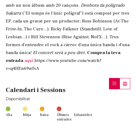
amb un nou àlbum amb 20 cançons.
Denbora da poligrado
bakarra
(“El temps és l’únic polígraf”) està compost per tres
EP, cada un gravat per un productor: Ross Robinson (At The
Frive-In, The Cure...), Ricky Falkner (Standstill, Love of
Lesbian...) i Bill Stevenson (Rise Against, NoFX...). Tres
formes d’entendre el rock a càrrec d’una única banda i d’una
banda única!
El concert serà a peu dret.
Compra la teva
entrada
aquí
https://www.youtube.com/watch?
v=q4HEn69n0vA
Calendari i Sessions
Disponibilitat
Alta
Mitja
Baixa
Últimes
Exhaurides
entrades