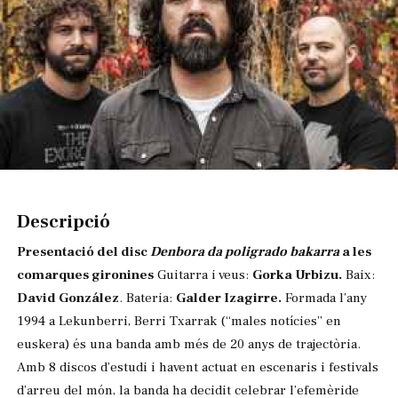
Diapositiva 1 de 1
Descripció
Presentació del disc
Denbora da poligrado bakarra
a les
comarques gironines
Guitarra i veus:
Gorka Urbizu.
Baix:
David González
. Bateria:
Galder Izagirre.
Formada l’any
1994 a Lekunberri, Berri Txarrak (“males notícies” en
euskera) és una banda amb més de 20 anys de trajectòria.
Amb 8 discos d’estudi i havent actuat en escenaris i festivals
d’arreu del món, la banda ha decidit celebrar l’efemèride