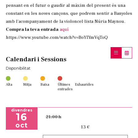
pensant en el futur o gaudir al màxim del present és una
constant en les noves cançons, que podrem sentir a Banyoles
amb l'acompanyament de la violoncel·lista Núria Maynou.
Compra la teva entrada
aquí
https://www.youtube.com/watch?v=BoYIYmVqToQ
Calendari i Sessions
Disponibilitat
Alta
Mitja
Baixa
Últimes
Exhaurides
entrades
divendres
16
21:00 h
oct
13 €