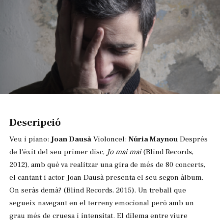
Diapositiva 1 de 1
Descripció
Veu i piano:
Joan Dausà
Violoncel:
Núria Maynou
Després
de l'èxit del seu primer disc,
Jo mai
mai
(Blind Records,
2012), amb què va realitzar una gira de més de 80 concerts,
el cantant i actor Joan Dausà presenta el seu segon àlbum,
On seràs demà? (Blind Records, 2015). Un treball que
segueix navegant en el terreny emocional però amb un
grau més de cruesa i intensitat. El dilema entre viure