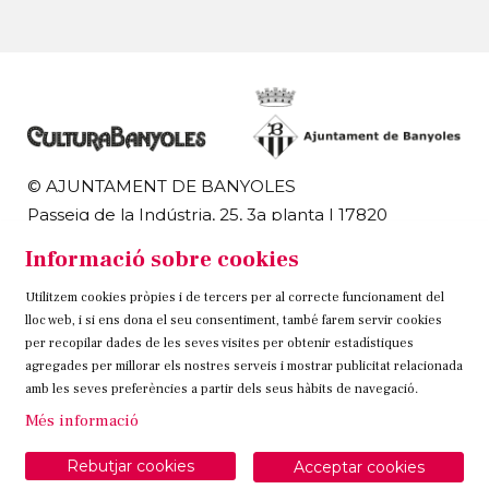
© AJUNTAMENT DE BANYOLES
Passeig de la Indústria, 25, 3a planta | 17820
Banyoles
Informació sobre cookies
972 58 18 48 | 972 57 00 50
Utilitzem cookies pròpies i de tercers per al correcte funcionament del
Sitemap
Avís Legal
Ús de Cookies
Contacteu
lloc web, i si ens dona el seu consentiment, també farem servir cookies
per recopilar dades de les seves visites per obtenir estadístiques
Link a instagram
Link a twitter
Link a facebook
agregades per millorar els nostres serveis i mostrar publicitat relacionada
amb les seves preferències a partir dels seus hàbits de navegació.
Més informació
Rebutjar cookies
Acceptar cookies