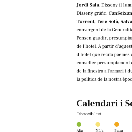
Jordi Sala
. Disseny il·lum
Disseny gràfic:
CanSeixan
Torrent, Tere Solà, Salva
convergent de la Generalita
Pensen gaudir, presumptamen
de l’hotel. A partir d’aque
d’hotel que recita poemes
conseller presumptament 
de la finestra a l’armari i
la política de la nostra èp
Calendari i S
Disponibilitat
Alta
Mitja
Baixa