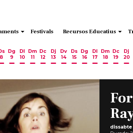
aments
Festivals
Recursos Educatius
T
Ds
Dg
Dl
Dm
Dc
Dj
Dv
Ds
Dg
Dl
Dm
Dc
Dj
8
9
10
11
12
13
14
15
16
17
18
19
20
ost
 d'agost
6 d'agost
endres 7 d'agost
Dissabte 8 d'agost
Diumenge 9 d'agost
Dilluns 10 d'agost
Dimarts 11 d'agost
Dimecres 12 d'agost
Dijous 13 d'agost
Divendres 14 d'agost
Dissabte 15 d'agost
Diumenge 16 d'ag
Dilluns 17 d'ag
Dimarts 18
Dimecr
Di
For
Ra
dissabte