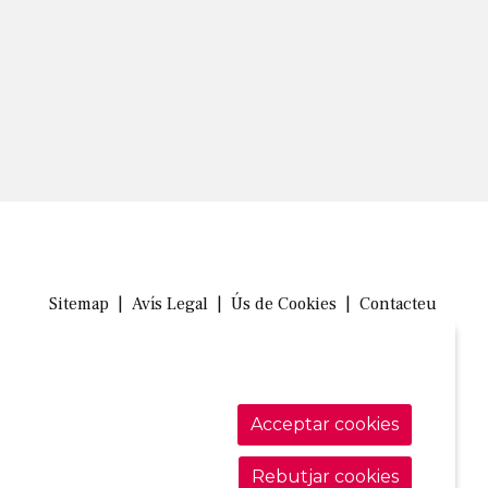
Sitemap
|
Avís Legal
|
Ús de Cookies
|
Contacteu
Link a in
Link a 
Link
Acceptar cookies
Rebutjar cookies