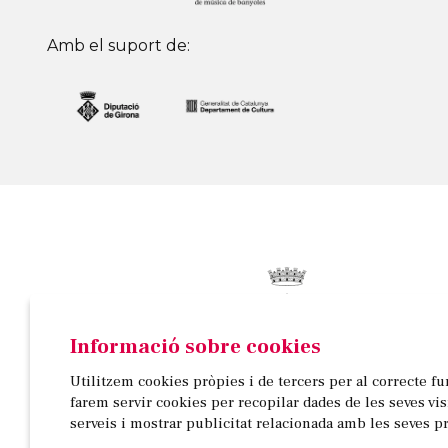
Amb el suport de:
Informació sobre cookies
© AJUNTAMENT DE BANYOLES
Utilitzem cookies pròpies i de tercers per al correcte f
Passeig de la Indústria, 25, 3a planta | 17820 Banyo
farem servir cookies per recopilar dades de les seves vi
972 58 18 48 | 972 57 00 50
serveis i mostrar publicitat relacionada amb les seves p