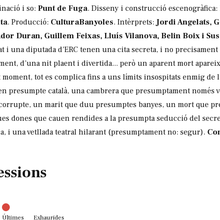
inació i so:
Punt de Fuga
. Disseny i construcció escenogràfica:
ta
. Producció:
CulturaBanyoles
. Intèrprets:
Jordi Angelats, 
dor Duran, Guillem Feixas, Lluís Vilanova, Belin Boix i Sus
t i una diputada d’ERC tenen una cita secreta, i no precisament p
t, d’una nit plaent i divertida... però un aparent mort apareix a
st moment, tot es complica fins a uns límits insospitats enmig de 
 en presumpte català, una cambrera que presumptament només vol
corrupte, un marit que duu presumptes banyes, un mort que p
 dues dones que cauen rendides a la presumpta seducció del secre
oca, i una vetllada teatral hilarant (presumptament no: segur).
Com
essions
Últimes
Exhaurides