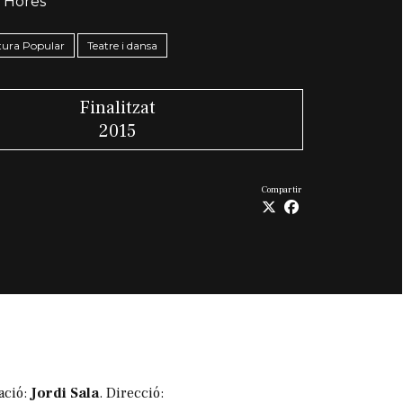
 Hores
ltura Popular
Teatre i dansa
Finalitzat
2015
Compartir
ació:
Jordi Sala
. Direcció: