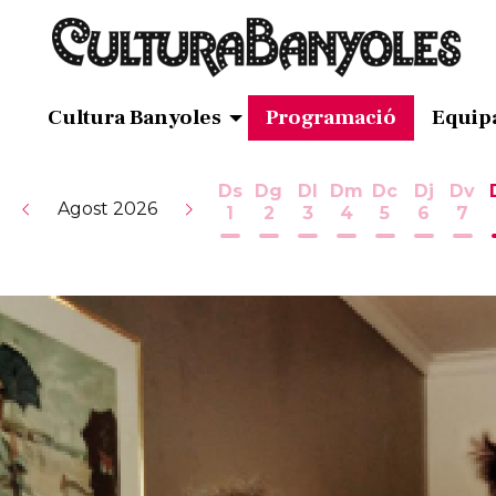
Cultura Banyoles
Programació
Equip
Ds
Dg
Dl
Dm
Dc
Dj
Dv
Agost 2026
1
2
3
4
5
6
7
Dissabte 1 d'agost
Diumenge 2 d'agost
Dilluns 3 d'agost
Dimarts 4 d'ag
Dimecres 5
Dijous 
Div