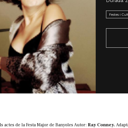
Durada:
2
Festes i Cu
s actes de la Festa Major de Banyoles Autor:
Ray Conney.
Adapt