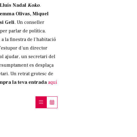
Lluís Nadal
Koko
.
Gemma Olivas, Miquel
si Geli
. Un conseller
er parlar de política.
 la finestra de l’habitació
l’estupor d’un director
 ajudar, un secretari del
resumptament es desplaça
tari. Un retrat grotesc de
pra la teva entrada
aquí